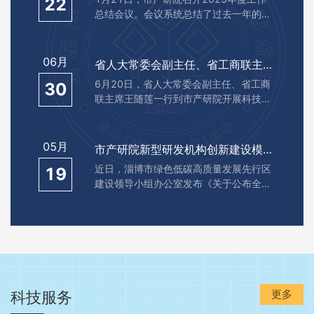
22
总结会议。会议系统总结了过去一年的工
作成效，并对2026年工作重点和方向进
行了安排。会上，院长石锡峰回顾了
2025年市产研院在机构规范建设、平台
06月
省人大常委会副主任、省工商联主席王随莲一行到市产研院调研
共建共享、项目培育孵化和产业赋能协同
6月20日，省人大常委会副主任、省工商
30
等方面取得的阶段性进展，同时客观分析
联主席王随莲一行到市产研院开展科技创
了当前在机制创新深化、成果转化衔接、
新成果转化专题调研工作，市人大常委会
可持续发展能力提升
副主任董学武，市科技局党组副书记、副
局长曲文岳，高新区工委管委会领导郭成
05月
市产研院新型研发机构创新建设模式入选淄博市绿色低碳高质量发展创新案例
等陪同调研。市产研院院长石锡峰陪同王
近日，淄博市绿色低碳高质量发展先行区
19
随莲一行参观了概念验证中心，详细介绍
建设领导小组办公室发布《关于公布全市
了市产研院及概念验证中心的建设发展历
绿色低碳高质量发展创新案例名单的通
程，汇报
知》，由市科技局推荐，淄博产业技术研
究院实施的“探索新型研发机构的‘淄博模
式’， 打造良性循环的创新创业微生态体
系”入选淄博市绿色低碳高质量发展典型案
例。此次案例征集共收到来自区县、部门
推荐的案例
更多
科技服务