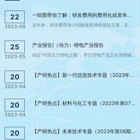
一组图带你了解：研发费用的费用化或资本化处理方面的规定
22
近年来，研发费用加计扣除政策持续优化完善，呈现出年年加力、步步扩围、层层递进的特点，对支持企业投入研发、鼓励科技创新起到重要作用。为帮助纳税人全方位学习了解相关政策规定，我们制作了“研发费用加计扣除政策系列图解”。今天带你了解：研发费用的费用化或资本化处理方面的规定↓
2023-09
产业报告|（动力）锂电产业报告
25
锚定“中国北方锂电之都”，枣庄锂电产业正在强势崛起随着环境保护、节能减排政策的实施，以及碳达峰碳中和的大背景下，全球进入新一轮的能源变革，绿色发展成为新时代的主旋律。“碳中和”是我国在全球范围内彰显大国责任与风范，为全人类谋求福祉的国家级愿景目标。这也意味着，以石油为代表的碳基能源，正在加速退出历史
2023-05
【产研热点】新一代信息技术专题（2023年第08期）
20
2023-04
【产研热点】材料与化工专题（2023年第07期）
20
2023-04
【产研热点】未来技术专题（2023年第06期）
20